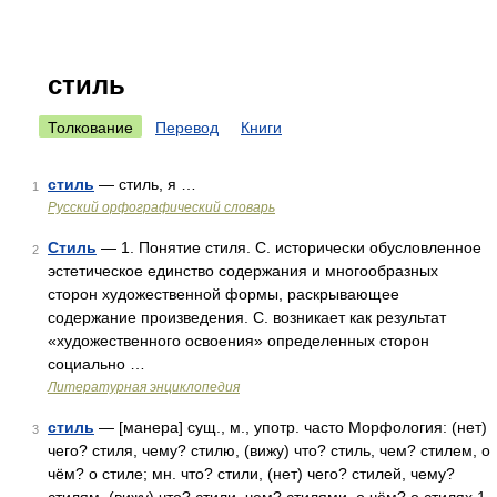
стиль
Толкование
Перевод
Книги
стиль
— стиль, я …
1
Русский орфографический словарь
Стиль
— 1. Понятие стиля. С. исторически обусловленное
2
эстетическое единство содержания и многообразных
сторон художественной формы, раскрывающее
содержание произведения. С. возникает как результат
«художественного освоения» определенных сторон
социально …
Литературная энциклопедия
стиль
— [манера] сущ., м., употр. часто Морфология: (нет)
3
чего? стиля, чему? стилю, (вижу) что? стиль, чем? стилем, о
чём? о стиле; мн. что? стили, (нет) чего? стилей, чему?