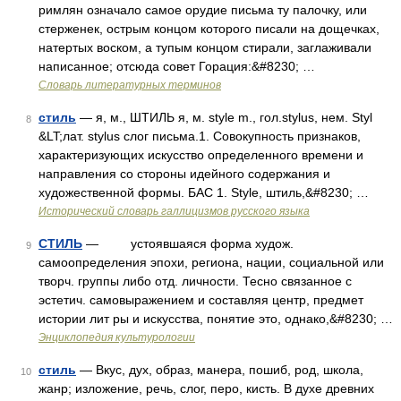
римлян означало самое орудие письма ту палочку, или
стерженек, острым концом которого писали на дощечках,
натертых воском, а тупым концом стирали, заглаживали
написанное; отсюда совет Горация:&#8230; …
Словарь литературных терминов
стиль
— я, м., ШТИЛЬ я, м. style m., гол.stylus, нем. Styl
8
&LT;лат. stylus слог письма.1. Совокупность признаков,
характеризующих искусство определенного времени и
направления со стороны идейного содержания и
художественной формы. БАС 1. Style, штиль,&#8230; …
Исторический словарь галлицизмов русского языка
СТИЛЬ
— устоявшаяся форма худож.
9
самоопределения эпохи, региона, нации, социальной или
творч. группы либо отд. личности. Тесно связанное с
эстетич. самовыражением и составляя центр, предмет
истории лит ры и искусства, понятие это, однако,&#8230; …
Энциклопедия культурологии
стиль
— Вкус, дух, образ, манера, пошиб, род, школа,
10
жанр; изложение, речь, слог, перо, кисть. В духе древних