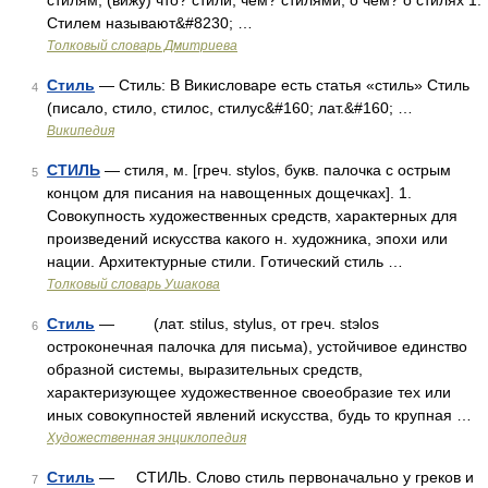
стилям, (вижу) что? стили, чем? стилями, о чём? о стилях 1.
Стилем называют&#8230; …
Толковый словарь Дмитриева
Стиль
— Стиль: В Викисловаре есть статья «стиль» Стиль
4
(писало, стило, стилос, стилус&#160; лат.&#160; …
Википедия
СТИЛЬ
— стиля, м. [греч. stylos, букв. палочка с острым
5
концом для писания на навощенных дощечках]. 1.
Совокупность художественных средств, характерных для
произведений искусства какого н. художника, эпохи или
нации. Архитектурные стили. Готический стиль …
Толковый словарь Ушакова
Стиль
— (лат. stilus, stylus, от греч. stэlos
6
остроконечная палочка для письма), устойчивое единство
образной системы, выразительных средств,
характеризующее художественное своеобразие тех или
иных совокупностей явлений искусства, будь то крупная …
Художественная энциклопедия
Стиль
— СТИЛЬ. Слово стиль первоначально у греков и
7