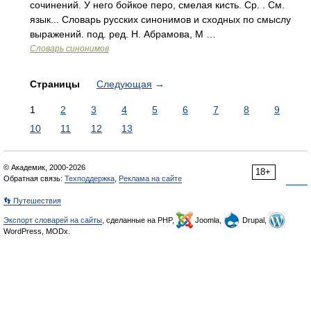
сочинений. У него бойкое перо, смелая кисть. Ср. . См.
язык... Словарь русских синонимов и сходных по смыслу
выражений. под. ред. Н. Абрамова, М …
Словарь синонимов
Страницы
Следующая
→
1
2
3
4
5
6
7
8
9
10
11
12
13
© Академик, 2000-2026
18+
Обратная связь:
Техподдержка
,
Реклама на сайте
👣 Путешествия
Экспорт словарей на сайты
, сделанные на PHP,
Joomla,
Drupal,
WordPress, MODx.